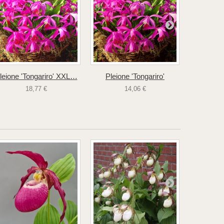
leione 'Tongariro' XXL…
Pleione 'Tongariro'
Pleione 
18,77 €
14,06 €