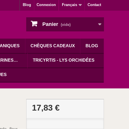
Blog
Connexion
Français
Contact
Panier
(vide)
ANIQUES
CHÈQUES CADEAUX
BLOG
ERINES…
TRICYRTIS - LYS ORCHIDÉES
UES
17,83 €
nde fleur