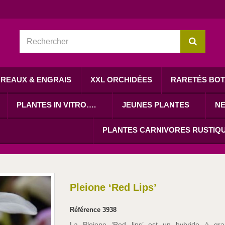
REAUX & ENGRAIS
XXL ORCHIDÉES
RARETÉS BOT
PLANTES IN VITRO….
JEUNES PLANTES
N
PLANTES CARNIVORES RUSTIQ
Pleione ‘Red Lips’
Référence
3938
La Pleione ‘Red lips’ est un hybride à gra