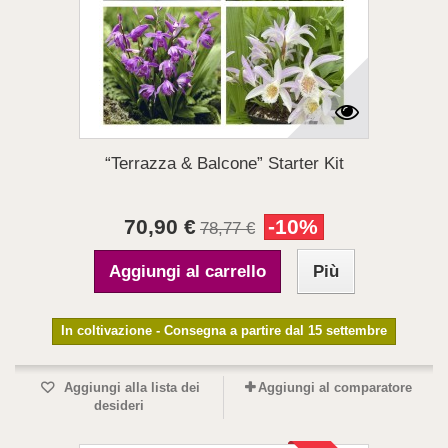
“Terrazza & Balcone” Starter Kit
70,90 €
-10%
78,77 €
Aggiungi al carrello
Più
In coltivazione - Consegna a partire dal 15 settembre
Aggiungi alla lista dei
Aggiungi al comparatore
desideri