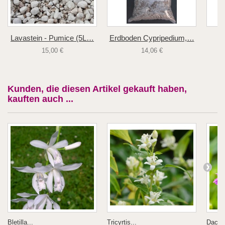
Lavastein - Pumice (5L…
Erdboden Cypripedium,…
Er
15,00 €
14,06 €
Kunden, die diesen Artikel gekauft haben,
kauften auch ...
Bletilla...
Tricyrtis...
Dactyl