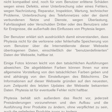
nicht kompatibel sind, noch für vom Benutzer erlittene Schäden
wegen eines Defekts, einer Unterbrechung oder eines Fehlers,
wegen Nachrüstung, Reparatur, Inspektion, Wartung, technischer
Probleme, Unterbrechung des Telefonnetzes oder der damit
verbundenen Netze und Dienste, wegen Überlastung,
Fahrlässigkeit oder Verschulden Dritter oder des Benutzers oder
für Ereignisse, die außerhalb des Einflusses von Phytesia liegen.
Der Benutzer erklärt sich ausdrücklich damit einverstanden, dass
Phytesia nicht für die verlorene oder fehlerhafte Speicherung von
vom Benutzer über die Internetdienste dieser Webseite
übertragenen Daten, einschließlich der "benutzerdefinierten"
Daten der Webseite, haftbar ist.
Einige Fotos können leicht von den tatsächlichen Ausführungen
abweichen. Die abgebildeten Farben können Ihnen nur eine
allgemeine Vorstellung von den tatsächlichen Farben geben und
sind abhängig von den Einstellungen des Bildschirms. Die
Informationen auf dieser Webseite gründen auf den neuesten,
zum Zeitpunkt des letzten Updates der Webseite bekannten
Daten. Phytesia ist für eventuelle Fehler nicht haftbar.
Phytesia behält sich außerdem das Recht vor, jederzeit
Preisänderungen vorzunehmen und den Aufbau und die
Ausführung ihrer Produkte zu ändern, ohne verpflichtet zu sein,
auch die gelieferten Produkte zuvor zu ändern.