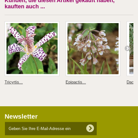
Kunden, die diesen Artikel gekauft haben,
kauften auch ...
Tricyrtis...
Epipactis...
Dactyl
Newsletter