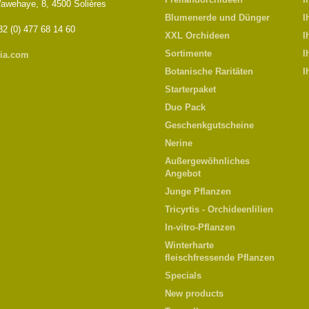
awehaye, 8, 4500 Solières
Blumenerde und Dünger
I
32 (0) 477 68 14 60
XXL Orchideen
I
Sortimente
I
ia.com
Botanische Raritäten
I
Starterpaket
Duo Pack
Geschenkgutscheine
Nerine
Außergewöhnliches
Angebot
Junge Pflanzen
Tricyrtis - Orchideenlilien
In-vitro-Pflanzen
Winterharte
fleischfressende Pflanzen
Specials
New products