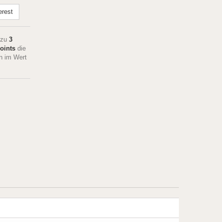
erest
 zu
3
oints
die
n im Wert