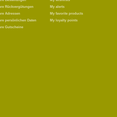
hre Rückvergütungen
My alerts
hre Adressen
My favorite products
hre persönlichen Daten
My loyalty points
hre Gutscheine