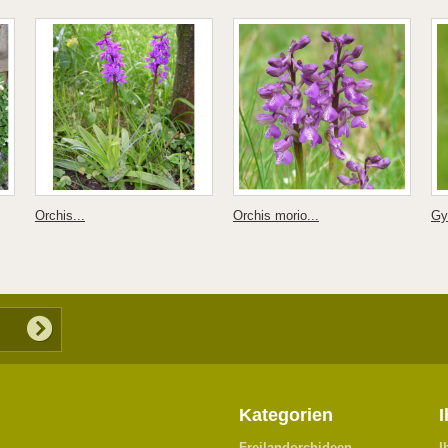
Orchis...
Orchis morio...
Gy
Kategorien
Freilandorchideen
I