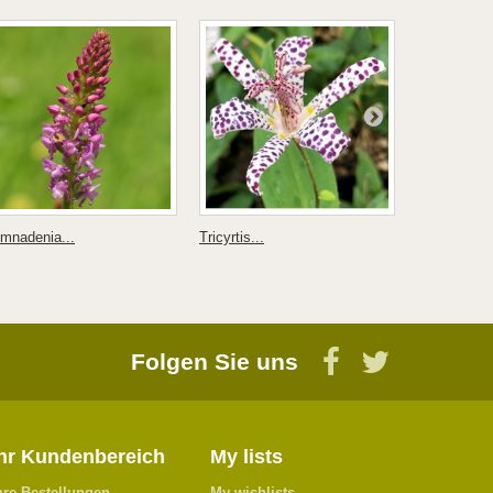
mnadenia...
Tricyrtis...
Erdboden...
Folgen Sie uns
Ihr Kundenbereich
My lists
hre Bestellungen
My wishlists