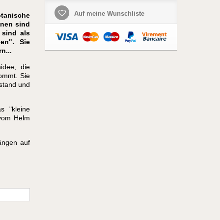
Auf meine Wunschliste
otanische
hnen sind
 sind als
en". Sie
n...
idee, die
kommt. Sie
nstand und
s "kleine
 vom Helm
ängen auf