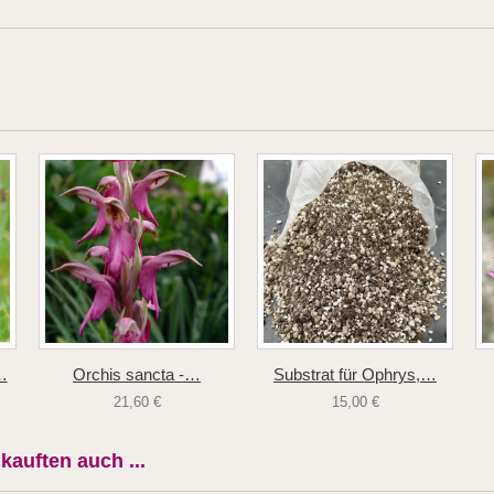
…
Orchis sancta -…
Substrat für Ophrys,…
21,60 €
15,00 €
kauften auch ...