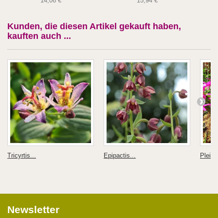
14,06 €
15,94 €
Kunden, die diesen Artikel gekauft haben,
kauften auch ...
Tricyrtis...
Epipactis...
Pleion
Newsletter