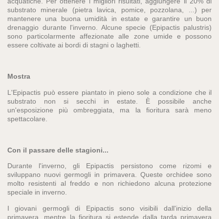
acquatiche. Per ottenere i migliori risultati, aggiungere il 20% di
substrato minerale (pietra lavica, pomice, pozzolana, ...) per
mantenere una buona umidità in estate e garantire un buon
drenaggio durante l'inverno. Alcune specie (Epipactis palustris)
sono particolarmente affezionate alle zone umide e possono
essere coltivate ai bordi di stagni o laghetti.
Mostra
L'Epipactis può essere piantato in pieno sole a condizione che il
substrato non si secchi in estate. È possibile anche
un'esposizione più ombreggiata, ma la fioritura sarà meno
spettacolare.
Con il passare delle stagioni...
Durante l'inverno, gli Epipactis persistono come rizomi e
sviluppano nuovi germogli in primavera. Queste orchidee sono
molto resistenti al freddo e non richiedono alcuna protezione
speciale in inverno.
I giovani germogli di Epipactis sono visibili dall'inizio della
primavera, mentre la fioritura si estende dalla tarda primavera