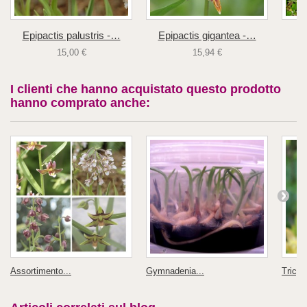
Epipactis palustris -…
Epipactis gigantea -…
15,00 €
15,94 €
I clienti che hanno acquistato questo prodotto
hanno comprato anche:
Assortimento...
Gymnadenia...
Tricyrt