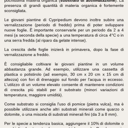
pochissima materia organica (
substrato di acclimatazione
). La
presenza di grandi quantità di materia organica è fortemente
sconsigliata.
Le giovani piantine di Cypripedium devono inoltre subire una
vernalizzazione (periodo di freddo) prima di poter sviluppare
nuove foglie. È importante conservarle per un periodo da 2 a 4
mesi (a seconda della specie) a una temperatura di circa 4°C o in
una serra fredda (al riparo da gelate intense).
La crescita delle foglie inizierà in primavera, dopo la fase di
vernalizzazione a freddo.
È consigliabile coltivare le giovani piantine in un volume
abbastanza grande. Ad esempio, utilizzare una cassetta di
plastica o polistirolo (ad esempio, 30 cm x 20 cm x 15 cm di
altezza) con fori di drenaggio sul fondo per l'acqua in eccesso.
L'utilizzo di un volume elevato consente di mantenere condizioni
di crescita più stabili per il substrato (minori variazioni di
temperatura, maggiore umidità).
Come substrato si consiglia l'uso di pomice (pietra vulca), ma è
possibile utilizzare anche altri substrati minerali come quarzo o
dolomite, o una miscela di substrati minerali fini (da 3 a 8 mm).
Per le specie a tendenza basica, aggiungere il 10% di dolomite o