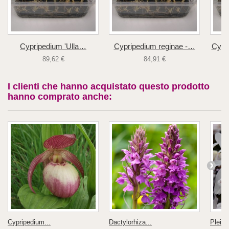
Cypripedium 'Ulla…
Cypripedium reginae -…
Cypr
89,62 €
84,91 €
I clienti che hanno acquistato questo prodotto
hanno comprato anche:
Cypripedium...
Dactylorhiza...
Pleion