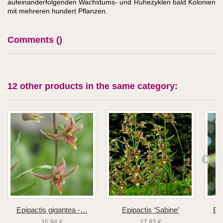
aufeinanderfolgenden Wachstums- und Ruhezyklen bald Kolonien
mit mehreren hundert Pflanzen.
Comments (
)
12 other products in the same category:
Epipactis gigantea -…
Epipactis ‘Sabine’
Ep
15,94 €
17,83 €