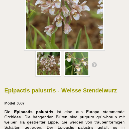
Epipactis palustris - Weisse Stendelwurz
Model
3687
Die
Epipactis palustris
i
st eine aus Europa stammende
Orchidee. Die hängenden Blüten sind purpurn grün-braun mit
weißer, lila gestreifter Lippe. Sie werden von traubenförmigen
Schäften getragen. Der Epipactis palustris gefällt es in