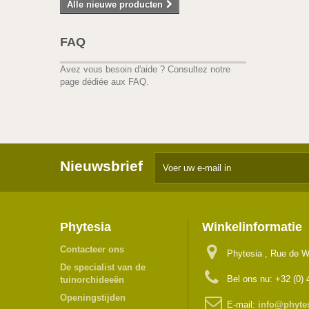
Alle nieuwe producten
FAQ
Avez vous besoin d'aide ?
Consultez notre
page dédiée aux FAQ.
Nieuwsbrief
Phytesia
Winkelinformatie
Contacteer ons
Phytesia , Rue de W
De specialist van de
Bel ons nu:
+32 (0) 
tuinorchideeën
Openingstijden
E-mail:
info@phyte