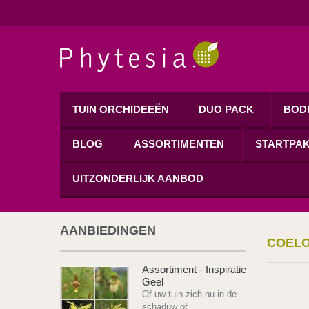
TUIN ORCHIDEEËN
DUO PACK
BOD
BLOG
ASSORTIMENTEN
STARTPA
UITZONDERLIJK AANBOD
AANBIEDINGEN
COEL
Assortiment - Inspiratie
Geel
Of uw tuin zich nu in de
schaduw of...