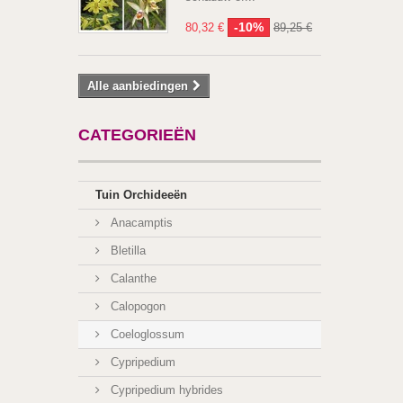
-10%
80,32 €
89,25 €
Alle aanbiedingen
CATEGORIEËN
Tuin Orchideeën
Anacamptis
Bletilla
Calanthe
Calopogon
Coeloglossum
Cypripedium
Cypripedium hybrides