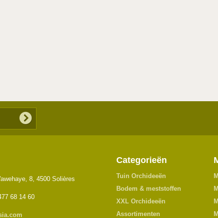
Categorieën
Tuin Orchideeën
M
awehaye, 8, 4500 Solières
Bodem & meststoffen
M
477 68 14 60
XXL Orchideeën
M
Assortimenten
M
sia.com