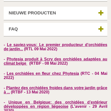
NIEUWE PRODUCTEN
FAQ
-
Le saviez-vous: Le premier producteur d'orchidées
de jardin...
(RTL 09 Mai 2022)
-
Phytesia produit à Scry des orchidées adaptées au
climat belge
(RTBF - 08 Mai 2022)
-
Les orchidées en fleur chez Phytesia
(RTC - 04 Mai
2022)
-
Plantez des orchidées froides dans votre jardin grâce
à ...
(
RTBF - 13 Mai 2020)
-
Unique en Belgique: des orchidées d’extérieur
développées en région liégeoise
(L'avenir - 29 Avril
2020)