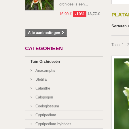
orchidee is een...
-10%
PLAT
16,90 €
18,77 €
Sorteren 
Alle aanbiedingen
Toont 1 - 
CATEGORIEËN
Tuin Orchideeën
Anacamptis
Bletilla
Calanthe
Calopogon
Coeloglossum
Cypripedium
Cypripedium hybrides