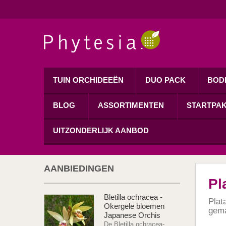
TUIN ORCHIDEEËN
DUO PACK
BOD
BLOG
ASSORTIMENTEN
STARTPA
UITZONDERLIJK AANBOD
AANBIEDINGEN
Pl
Bletilla ochracea -
Plat
Okergele bloemen
gema
Japanese Orchis
De Bletilla ochracea-