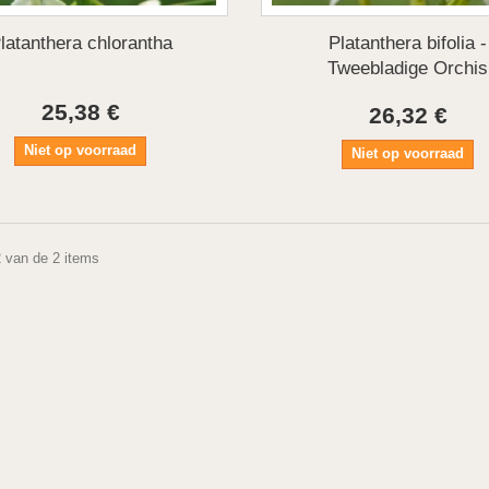
latanthera chlorantha
Platanthera bifolia -
Tweebladige Orchis
25,38 €
26,32 €
Niet op voorraad
Niet op voorraad
2 van de 2 items