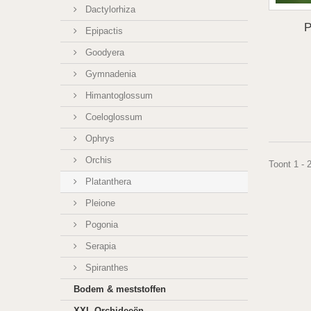
Dactylorhiza
P
Epipactis
Goodyera
Gymnadenia
Himantoglossum
Coeloglossum
Ophrys
Orchis
Toont 1 - 
Platanthera
Pleione
Pogonia
Serapia
Spiranthes
Bodem & meststoffen
XXL Orchideeën