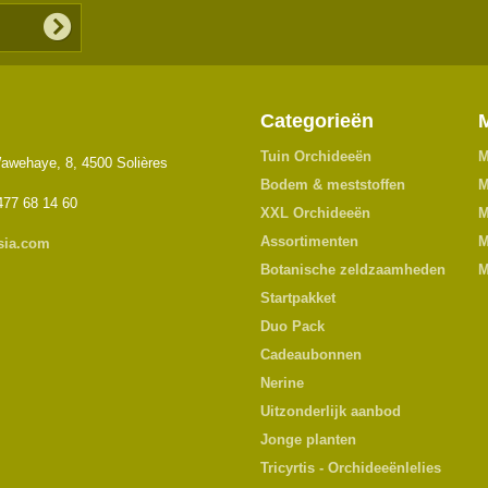
Categorieën
Tuin Orchideeën
M
awehaye, 8, 4500 Solières
Bodem & meststoffen
M
477 68 14 60
XXL Orchideeën
M
Assortimenten
M
sia.com
Botanische zeldzaamheden
M
Startpakket
Duo Pack
Cadeaubonnen
Nerine
Uitzonderlijk aanbod
Jonge planten
Tricyrtis - Orchideeënlelies