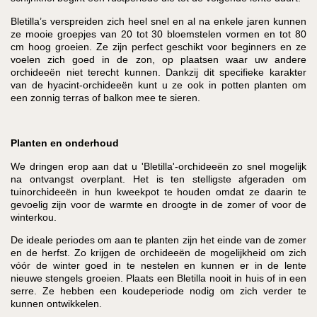
Bletilla’s verspreiden zich heel snel en al na enkele jaren kunnen
ze mooie groepjes van 20 tot 30 bloemstelen vormen en tot 80
cm hoog groeien. Ze zijn perfect geschikt voor beginners en ze
voelen zich goed in de zon, op plaatsen waar uw andere
orchideeën niet terecht kunnen. Dankzij dit specifieke karakter
van de hyacint-orchideeën kunt u ze ook in potten planten om
een zonnig terras of balkon mee te sieren.
Planten en onderhoud
We dringen erop aan dat u 'Bletilla'-orchideeën zo snel mogelijk
na ontvangst overplant. Het is ten stelligste afgeraden om
tuinorchideeën in hun kweekpot te houden omdat ze daarin te
gevoelig zijn voor de warmte en droogte in de zomer of voor de
winterkou.
De ideale periodes om aan te planten zijn het einde van de zomer
en de herfst. Zo krijgen de orchideeën de mogelijkheid om zich
vóór de winter goed in te nestelen en kunnen er in de lente
nieuwe stengels groeien. Plaats een Bletilla nooit in huis of in een
serre. Ze hebben een koudeperiode nodig om zich verder te
kunnen ontwikkelen.