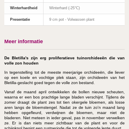
Winterhardheid
Winterhard (-25°C)
Presentatie
9 cm pot - Volwassen plant
Meer informatie
De Bletilla's zijn erg proliferatieve tuinorchideeën die van
volle zon houden
In tegenstelling tot de meeste meerjarige orchideeën, die liever
op een koele en vochtige plek staan, zijn orchideeën van het
Bletilla-geslacht goed tegen de volle zon bestand.
Vanaf de maand april ontwikkelen de bollen nieuwe scheuten,
waarna er een bos prachtige lange bladen verschijnt. Tijdens de
zomer draagt de plant zes tot tien okergele bloemen, als losse
aren langs de bloemstengel. Nadat ze de tuin zo'n maand lang
hebben opgefleurd, verdwijnen de bloemen, maar niet de
bladeren. Niet meteen in ieder geval, pas in november verwelken
ze. Er is dan niets meer zichtbaar van de plant en voor de
schijnknol begint een rustperiode die tot de volgende lente duurt.