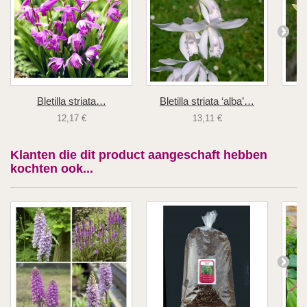
Bletilla striata…
Bletilla striata ‘alba’…
Bl
12,17 €
13,11 €
Klanten die dit product aangeschaft hebben
kochten ook...