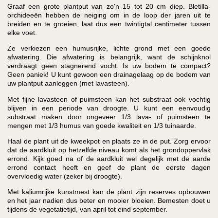
Graaf een grote plantput van zo'n 15 tot 20 cm diep. Bletilla-
orchideeën hebben de neiging om in de loop der jaren uit te
breiden en te groeien, laat dus een twintigtal centimeter tussen
elke voet.
Ze verkiezen een humusrijke, lichte grond met een goede
afwatering. Die afwatering is belangrijk, want de schijnknol
verdraagt geen stagnerend vocht. Is uw bodem te compact?
Geen paniek! U kunt gewoon een drainagelaag op de bodem van
uw plantput aanleggen (met lavasteen).
Met fijne lavasteen of puimsteen kan het substraat ook vochtig
blijven in een periode van droogte. U kunt een eenvoudig
substraat maken door ongeveer 1/3 lava- of puimsteen te
mengen met 1/3 humus van goede kwaliteit en 1/3 tuinaarde.
Haal de plant uit de kweekpot en plaats ze in de put. Zorg ervoor
dat de aardkluit op hetzelfde niveau komt als het grondoppervlak
errond. Kijk goed na of de aardkluit wel degelijk met de aarde
errond contact heeft en geef de plant de eerste dagen
overvloedig water (zeker bij droogte).
Met kaliumrijke kunstmest kan de plant zijn reserves opbouwen
en het jaar nadien dus beter en mooier bloeien. Bemesten doet u
tijdens de vegetatietijd, van april tot eind september.