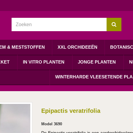
EM & MESTSTOFFEN
XXL ORCHIDEEËN
BOTANIS
KKET
IN VITRO PLANTEN
JONGE PLANTEN
N
WINTERHARDE VLEESETENDE PL
Epipactis veratrifolia
Model
3690
De Epipactis veratrifolia is een aardorchideeënso