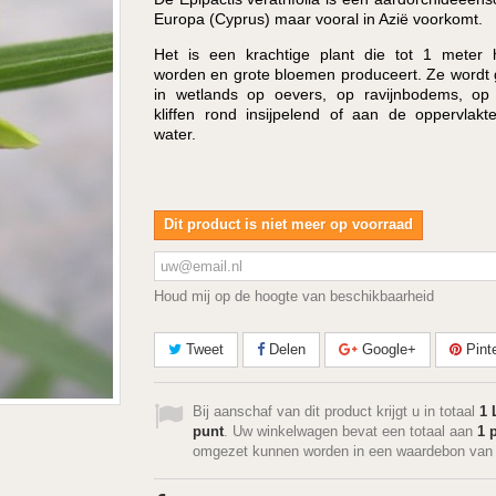
Europa (Cyprus) maar vooral in Azië voorkomt.
Het is een krachtige plant die tot 1 meter
worden en grote bloemen produceert. Ze wordt
in wetlands op oevers, op ravijnbodems, o
kliffen rond insijpelend of aan de oppervlak
water.
Dit product is niet meer op voorraad
Houd mij op de hoogte van beschikbaarheid
Tweet
Delen
Google+
Pint
Bij aanschaf van dit product krijgt u in totaal
1
L
punt
. Uw winkelwagen bevat een totaal aan
1
p
omgezet kunnen worden in een waardebon va