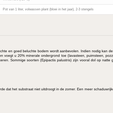
Pot van 1 liter, volwassen plant (bloei in het jaar), 2-3 stengels
n lichte en goed beluchte bodem wordt aanbevolen. Indien nodig kan d
ten voegt u 20% minerale ondergrond toe (lavasteen, puimsteen, pozzo
ren. Sommige soorten (Epipactis palustris) zijn vooral dol op natte 
de dat het substraat niet uitdroogt in de zomer. Een meer schaduwrijke