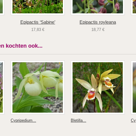
Epipactis ‘Sabine’
Epipactis royleana
17,83 €
18,77 €
n kochten ook...
Cypripedium...
Bletilla...
Cy