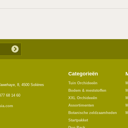
Categorieën
Tuin Orchideeën
M
awehaye, 8, 4500 Solières
Bodem & meststoffen
M
477 68 14 60
XXL Orchideeën
M
Assortimenten
M
sia.com
Botanische zeldzaamheden
M
Startpakket
Duo Pack