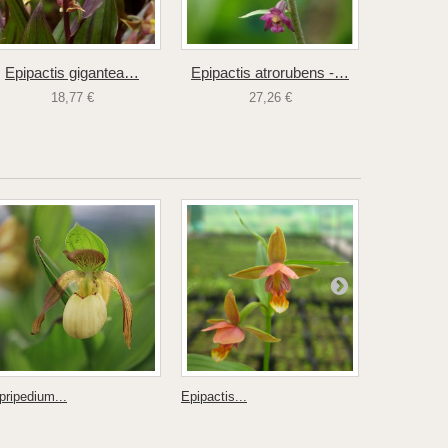
Epipactis gigantea…
Epipactis atrorubens -…
Epipacti
18,77 €
27,26 €
pripedium...
Epipactis...
Cypripedium