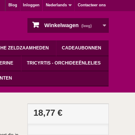
Blog
Inloggen
Nederlands
Contacteer ons
Winkelwagen
(leeg)
CHE ZELDZAAMHEDEN
CADEAUBONNEN
ERINE
TRICYRTIS - ORCHIDEEËNLELIES
ANTEN
18,77 €
ort die in