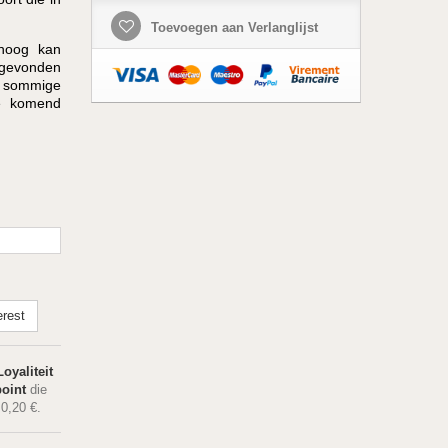
Toevoegen aan Verlanglijst
 hoog kan
 gevonden
p sommige
te komend
erest
oyaliteit
oint
die
n
0,20 €
.