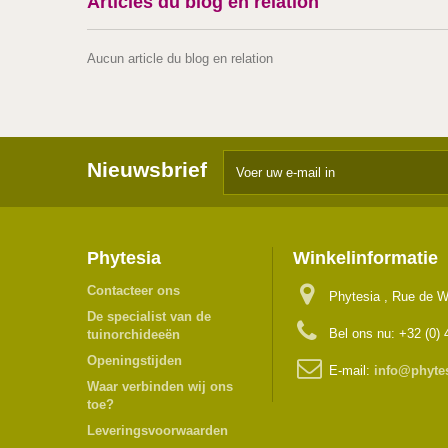
Articles du blog en relation
Aucun article du blog en relation
Nieuwsbrief
Phytesia
Winkelinformatie
Contacteer ons
Phytesia , Rue de W
De specialist van de
Bel ons nu:
+32 (0) 
tuinorchideeën
Openingstijden
E-mail:
info@phyte
Waar verbinden wij ons
toe?
Leveringsvoorwaarden