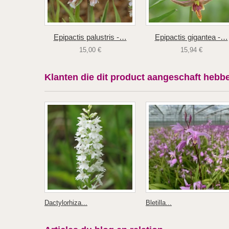
Epipactis palustris -…
Epipactis gigantea -…
15,00 €
15,94 €
Klanten die dit product aangeschaft hebbe
Dactylorhiza...
Bletilla...