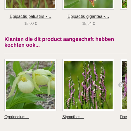
Epipactis palustris -…
Epipactis gigantea -…
15,00 €
15,94 €
Klanten die dit product aangeschaft hebben
kochten ook...
Cypripedium...
Sipranthes...
Dactyl