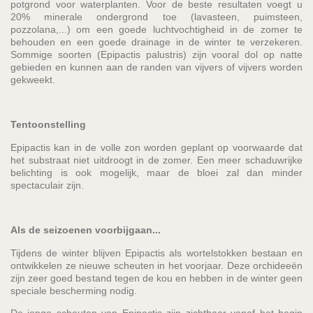
potgrond voor waterplanten. Voor de beste resultaten voegt u
20% minerale ondergrond toe (lavasteen, puimsteen,
pozzolana,...) om een goede luchtvochtigheid in de zomer te
behouden en een goede drainage in de winter te verzekeren.
Sommige soorten (Epipactis palustris) zijn vooral dol op natte
gebieden en kunnen aan de randen van vijvers of vijvers worden
gekweekt.
Tentoonstelling
Epipactis kan in de volle zon worden geplant op voorwaarde dat
het substraat niet uitdroogt in de zomer. Een meer schaduwrijke
belichting is ook mogelijk, maar de bloei zal dan minder
spectaculair zijn.
Als de seizoenen voorbijgaan...
Tijdens de winter blijven Epipactis als wortelstokken bestaan en
ontwikkelen ze nieuwe scheuten in het voorjaar. Deze orchideeën
zijn zeer goed bestand tegen de kou en hebben in de winter geen
speciale bescherming nodig.
De jonge scheuten van Epipactis zijn zichtbaar vanaf het begin